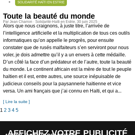
SOLIDARITÉ HAÏTI EN ESTRIE
Toute la beauté du monde
Par Jean Charron · Solidarité-Haïti en Estrie
, 30 juin 2025
Alors que nous craignons, à juste titre, l’arrivée de
l’intelligence artificielle et la multiplication de tous ces outils
informatiques qu’on appelle le progrès, pour ensuite
constater que de rusés malfaiteurs s’en serviront pour nous
voler, je dois admettre qu’il y a un envers à cette médaille.
D’un côté la face d’un prédateur et de l’autre, toute la beauté
du monde. Le continent africain est la mère de tout le peuple
haïtien et il est, entre autres, une source inépuisable de
judicieux conseils pour la paysannerie haïtienne et vice
versa. Un ami français que j’ai connu en Haïti, et qui a...
[ Lire la suite ]
1
2
3
4
5
AFFICHEZ VOTRE PUBLICITÉ