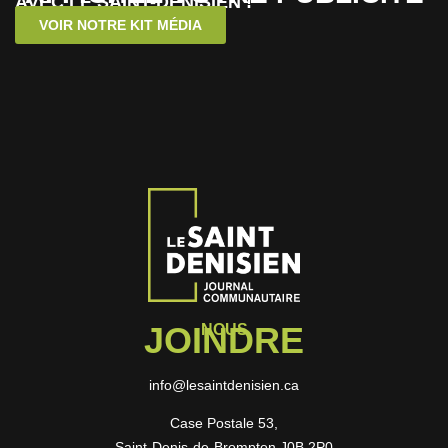
AVEC LE SAINT-DENISIEN !
VOIR NOTRE KIT MÉDIA
JOINDRE
NOUS
info@lesaintdenisien.ca
Case Postale 53,
Saint-Denis-de-Brompton J0B 2P0