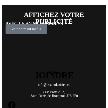
AFFICHEZ VOTRE
PUBLICITÉ
AVEC LE SAINT-DENISIEN !
Voir notre kit média
JOINDRE
NOUS
info@lesaintdenisien.ca
Case Postale 53,
Saint-Denis-de-Brompton J0B 2P0