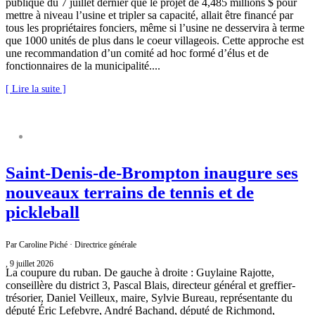
publique du 7 juillet dernier que le projet de 4,485 millions $ pour
mettre à niveau l’usine et tripler sa capacité, allait être financé par
tous les propriétaires fonciers, même si l’usine ne desservira à terme
que 1000 unités de plus dans le coeur villageois. Cette approche est
une recommandation d’un comité ad hoc formé d’élus et de
fonctionnaires de la municipalité....
[ Lire la suite ]
COMMUNIQUÉ DE PRESSE
Saint‑Denis‑de‑Brompton inaugure ses
nouveaux terrains de tennis et de
pickleball
Par Caroline Piché · Directrice générale
, 9 juillet 2026
La coupure du ruban. De gauche à droite : Guylaine Rajotte,
conseillère du district 3, Pascal Blais, directeur général et greffier-
trésorier, Daniel Veilleux, maire, Sylvie Bureau, représentante du
député Éric Lefebvre, André Bachand, député de Richmond,