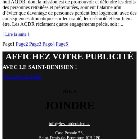
huit AQDR, dont la mission est de promouvoir et défendre les droits
des personnes retraitées et préretraitées, sonnent l’alarme afin
d’éviter que davantage de personnes perdent leur logement, avec des
conséquences dramatiques sur leur santé, leur sécurité et leur bien-
être. Les AQDR réclament quatre engagements précis, soit :...
[ Lire la suite ]
Page
1
Page
2
Page
3
Page
4
Page
5
AFFICHEZ VOTRE PUBLICITÉ
AVEC LE SAINT-DENISIEN !
Voir notre kit média
NOUS
JOINDRE
info@lesaintdenisien.ca
Case Postale 53,
Saint-Denis-de-Brompton J0B 2P0