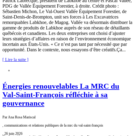
Patrick Labrecque, président de Labkhoe au centre et Pascal Vallée,
PDG de Vallée Équipement Forestier, à droite. Crédit photo :
Sébastien Michon, Le Val-Ouest Vallée Équipement Forestier, de
Saint-Denis-de-Brompton, unit ses forces à Les Excavatrices
remorquables Labkhoe, de Magog. Vallée va désormais distribuer la
gamme de produits de Labkhoe auprès de son réseau de détaillants
québécois et canadiens. Les deux entreprises ont choisi d’ajuster
leurs stratégies d’affaires en raison de l’environnement économique
incertain aux États-Unis. « Ce n’est pas tant par nécessité que par
opportunité. Dans le contexte, nous essayons d’être créatifs.Ça...
[ Lire la suite ]
COMMUNIQUÉ DE PRESSE
NOUVELLES DE LA MRC
Énergies renouvelables La MRC du
Val-Saint-François réfléchie à sa
gouvernance
Par Ana Rosa Mariscal
, communications et relations publiques de la mrc du val-saint-françois
, 26 juin 2026