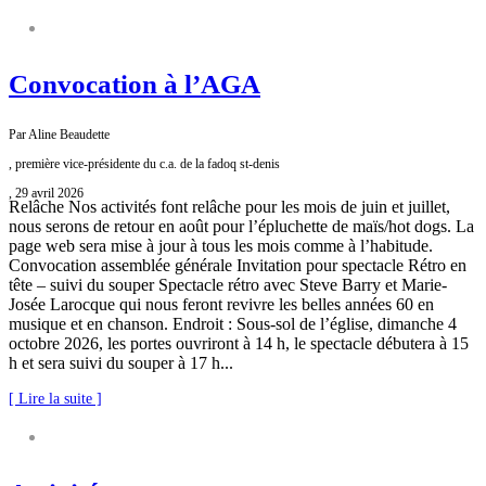
FADOQ SAINT-DENIS
Convocation à l’AGA
Par Aline Beaudette
, première vice-présidente du c.a. de la fadoq st-denis
, 29 avril 2026
Relâche Nos activités font relâche pour les mois de juin et juillet,
nous serons de retour en août pour l’épluchette de maïs/hot dogs. La
page web sera mise à jour à tous les mois comme à l’habitude.
Convocation assemblée générale Invitation pour spectacle Rétro en
tête – suivi du souper Spectacle rétro avec Steve Barry et Marie-
Josée Larocque qui nous feront revivre les belles années 60 en
musique et en chanson. Endroit : Sous-sol de l’église, dimanche 4
octobre 2026, les portes ouvriront à 14 h, le spectacle débutera à 15
h et sera suivi du souper à 17 h...
[ Lire la suite ]
FADOQ SAINT-DENIS