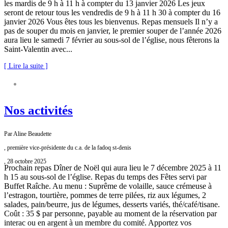
les mardis de 9 h à 11 h à compter du 13 janvier 2026 Les jeux
seront de retour tous les vendredis de 9 h à 11 h 30 à compter du 16
janvier 2026 Vous êtes tous les bienvenus. Repas mensuels Il n’y a
pas de souper du mois en janvier, le premier souper de l’année 2026
aura lieu le samedi 7 février au sous-sol de l’église, nous fêterons la
Saint-Valentin avec...
[ Lire la suite ]
FADOQ SAINT-DENIS
Nos activités
Par Aline Beaudette
, première vice-présidente du c.a. de la fadoq st-denis
, 28 octobre 2025
Prochain repas Dîner de Noël qui aura lieu le 7 décembre 2025 à 11
h 15 au sous-sol de l’église. Repas du temps des Fêtes servi par
Buffet Raîche. Au menu : Suprême de volaille, sauce crémeuse à
l’estragon, tourtière, pommes de terre pilées, riz aux légumes, 2
salades, pain/beurre, jus de légumes, desserts variés, thé/café/tisane.
Coût : 35 $ par personne, payable au moment de la réservation par
interac ou en argent à un membre du comité. Apportez vos