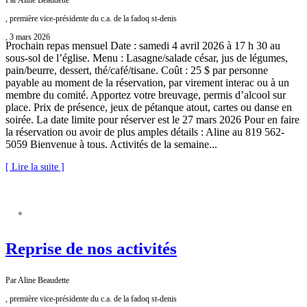
Par Aline Beaudette
, première vice-présidente du c.a. de la fadoq st-denis
, 3 mars 2026
Prochain repas mensuel Date : samedi 4 avril 2026 à 17 h 30 au
sous-sol de l’église. Menu : Lasagne/salade césar, jus de légumes,
pain/beurre, dessert, thé/café/tisane. Coût : 25 $ par personne
payable au moment de la réservation, par virement interac ou à un
membre du comité. Apportez votre breuvage, permis d’alcool sur
place. Prix de présence, jeux de pétanque atout, cartes ou danse en
soirée. La date limite pour réserver est le 27 mars 2026 Pour en faire
la réservation ou avoir de plus amples détails : Aline au 819 562-
5059 Bienvenue à tous. Activités de la semaine...
[ Lire la suite ]
FADOQ SAINT-DENIS
Reprise de nos activités
Par Aline Beaudette
, première vice-présidente du c.a. de la fadoq st-denis