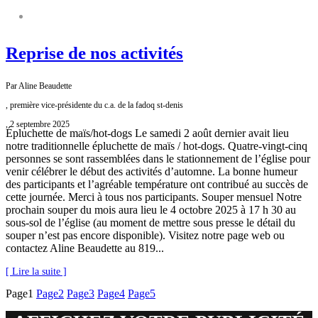
FADOQ SAINT-DENIS
Reprise de nos activités
Par Aline Beaudette
, première vice-présidente du c.a. de la fadoq st-denis
, 2 septembre 2025
Épluchette de maïs/hot-dogs Le samedi 2 août dernier avait lieu
notre traditionnelle épluchette de maïs / hot-dogs. Quatre-vingt-cinq
personnes se sont rassemblées dans le stationnement de l’église pour
venir célébrer le début des activités d’automne. La bonne humeur
des participants et l’agréable température ont contribué au succès de
cette journée. Merci à tous nos participants. Souper mensuel Notre
prochain souper du mois aura lieu le 4 octobre 2025 à 17 h 30 au
sous-sol de l’église (au moment de mettre sous presse le détail du
souper n’est pas encore disponible). Visitez notre page web ou
contactez Aline Beaudette au 819...
[ Lire la suite ]
Page
1
Page
2
Page
3
Page
4
Page
5