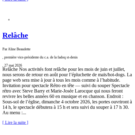
FADOQ SAINT-DENIS
Relâche
Par Aline Beaudette
, première vice-présidente du c.a. de la fadoq st-denis
, 27 mai 2026
Relâche Nos activités font relâche pour les mois de juin et juillet,
nous serons de retour en août pour l’épluchette de maïs/hot-dogs. La
page web sera mise à jour à tous les mois comme à l’habitude.
Invitation pour spectacle Rétro en tête — suivi du souper Spectacle
rétro avec Steve Barry et Marie-Josée Larocque qui nous feront
revivre les belles années 60 en musique et en chanson. Endroit :
Sous-sol de l’église, dimanche 4 octobre 2026, les portes ouvriront à
14 h, le spectacle débutera à 15 h et sera suivi du souper à 17 h 30.
Au menu :...
[ Lire la suite ]