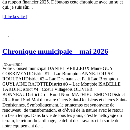
du rapport financier 2025. Débutons cette chronique avec un sujet
qui, je suis sûr,...
[ Lire la suite ]
CHRONIQUE MUNICIPALE
Chronique municipale – mai 2026
, 30 avril 2026
Votre Conseil municipal DANIEL VEILLEUX Maire GUY
CORRIVEAUDistrict #1 – Lac Brompton ANNE-LOUISE
ROULEAUDistrict #2 – Lac Desmarais et Petit Lac Brompton
GUYLAINE RAJOTTEDistrict #3 – Lac Montjoie ISABELLE
TARDIFDistrict #4 –Coeur Villageois OLIVIER
BONNEAUDistrict #5 – Rural Nord MATHIEU EMONDDistrict
#6 – Rural Sud Mot du maire Chers Saint-Denisiens et chères Saint-
Denisiennes, Symboliquement, le printemps est synonyme de
renouveau, de transformation, et d’éveil de la nature avec le retour
du beau temps. Dans la vie de tous les jours, c’est le nettoyage du
terrain, le retour du jardinage, le début des travaux et la sortie de
notre équipement de...