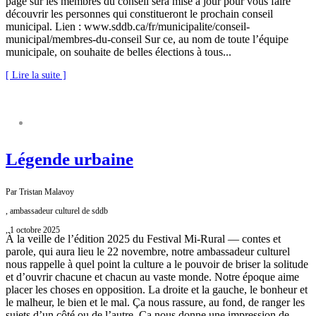
page sur les membres du conseil sera mise à jour pour vous faire
découvrir les personnes qui constitueront le prochain conseil
municipal. Lien : www.sddb.ca/fr/municipalite/conseil-
municipal/membres-du-conseil Sur ce, au nom de toute l’équipe
municipale, on souhaite de belles élections à tous...
[ Lire la suite ]
CHRONIQUE MUNICIPALE
Légende urbaine
Par Tristan Malavoy
, ambassadeur culturel de sddb
, 1 octobre 2025
À la veille de l’édition 2025 du Festival Mi-Rural — contes et
parole, qui aura lieu le 22 novembre, notre ambassadeur culturel
nous rappelle à quel point la culture a le pouvoir de briser la solitude
et d’ouvrir chacune et chacun au vaste monde. Notre époque aime
placer les choses en opposition. La droite et la gauche, le bonheur et
le malheur, le bien et le mal. Ça nous rassure, au fond, de ranger les
sujets d’un côté ou de l’autre. Ça nous donne une impression de