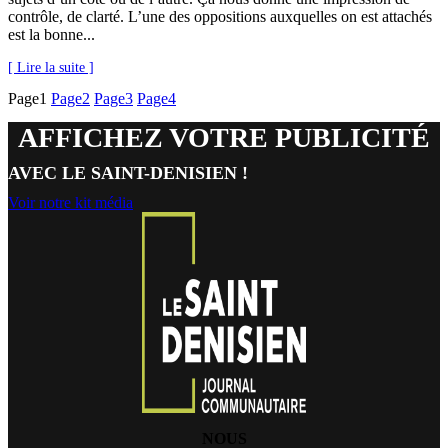
contrôle, de clarté. L’une des oppositions auxquelles on est attachés
est la bonne...
[ Lire la suite ]
Page
1
Page
2
Page
3
Page
4
AFFICHEZ VOTRE PUBLICITÉ
AVEC LE SAINT-DENISIEN !
Voir notre kit média
NOUS