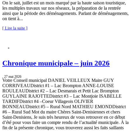
On le sait, juillet est un mois marqué par la haute saison touristique,
les multiples travaux sur nos réseaux, la préparation de la rentrée
ainsi que la période des déménagements. Parlant de déménagements,
on tient à...
[ Lire la suite ]
CHRONIQUE MUNICIPALE
Chronique municipale – juin 2026
, 27 mai 2026
Votre Conseil municipal DANIEL VEILLEUX Maire GUY
CORRIVEAUDistrict #1 – Lac Brompton ANNE-LOUISE
ROULEAUDistrict #2 – Lac Desmarais et Petit Lac Brompton
GUYLAINE RAJOTTEDistrict #3 – Lac Montjoie ISABELLE
TARDIFDistrict #4 –Coeur Villageois OLIVIER
BONNEAUDistrict #5 – Rural Nord MATHIEU EMONDDistrict
#6 – Rural Sud Mot du maire Chères Saint-Denisiennes et chers
Saint-Denisiens, Je suis très heureux de vous retrouver en ce début
d’été pour vous faire un compte rendu de l’actualité municipale. À la
fin de la présente chronique, vous trouverez aussi les faits saillants