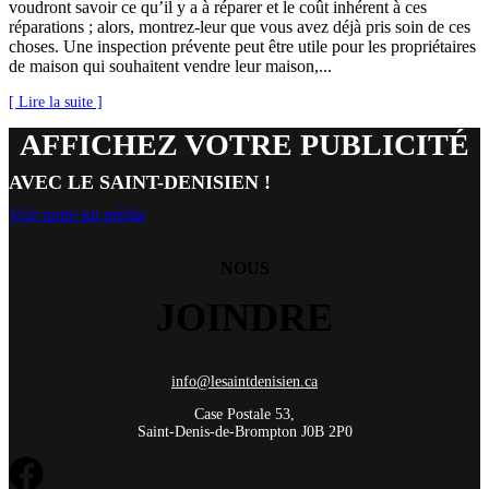
voudront savoir ce qu’il y a à réparer et le coût inhérent à ces
réparations ; alors, montrez-leur que vous avez déjà pris soin de ces
choses. Une inspection prévente peut être utile pour les propriétaires
de maison qui souhaitent vendre leur maison,...
[ Lire la suite ]
AFFICHEZ VOTRE PUBLICITÉ
AVEC LE SAINT-DENISIEN !
Voir notre kit média
NOUS
JOINDRE
info@lesaintdenisien.ca
Case Postale 53,
Saint-Denis-de-Brompton J0B 2P0