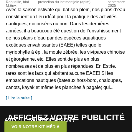
Robitaille, biol.
protection du lac montjoie (aplm)
septembre
M.Env.
2025
Avec la saison estivale qui bat son plein, nos plans d’eau
constituent un lieu idéal pour la pratique des activités
nautiques, motorisées ou non. Dans les dernières
années, il a beaucoup été question de l’envahissement
de nos plans d’eau par des espèces aquatiques
exotiques envahissantes (EAEE) telles que le
myriophylle à épi, la moule zébrée, les vivipares chinoise
et géorgienne, etc. Elles sont de plus en plus
nombreuses et de plus en plus répandues. En Estrie,
rares sont les lacs qui abritent aucune EAEE! Si les
embarcations nautiques (bateaux hors-bord, chaloupes,
canots, kayak et même les planches à pagaie) qui...
[ Lire la suite ]
AFFICHEZ VOTRE PUBLICITÉ
AVEC LE SAINT-DENISIEN !
VOIR NOTRE KIT MÉDIA