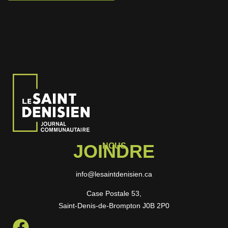
JOINDRE
NOUS
info@lesaintdenisien.ca
Case Postale 53,
Saint-Denis-de-Brompton J0B 2P0