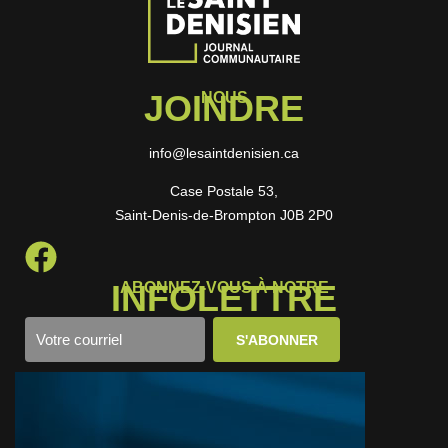
JOINDRE
NOUS
info@lesaintdenisien.ca
Case Postale 53,
Saint-Denis-de-Brompton J0B 2P0
INFOLETTRE
ABONNEZ-VOUS À NOTRE