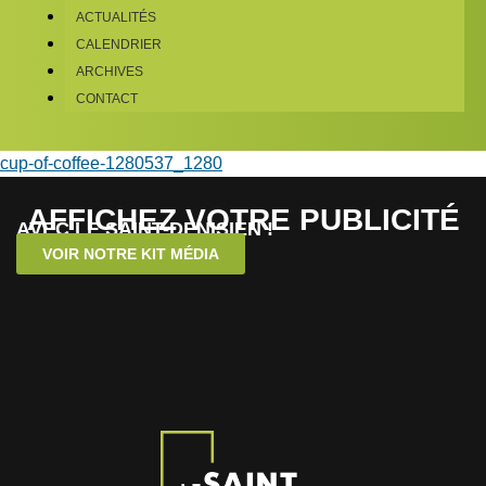
ACTUALITÉS
CALENDRIER
ARCHIVES
CONTACT
cup-of-coffee-1280537_1280
AFFICHEZ VOTRE PUBLICITÉ
AVEC LE SAINT-DENISIEN !
VOIR NOTRE KIT MÉDIA