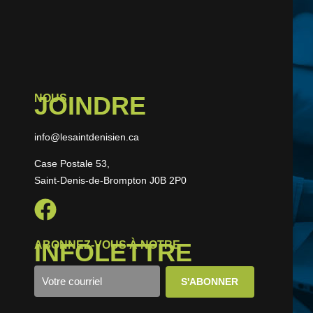
JOINDRE
NOUS
info@lesaintdenisien.ca
Case Postale 53,
Saint-Denis-de-Brompton J0B 2P0
INFOLETTRE
ABONNEZ-VOUS À NOTRE