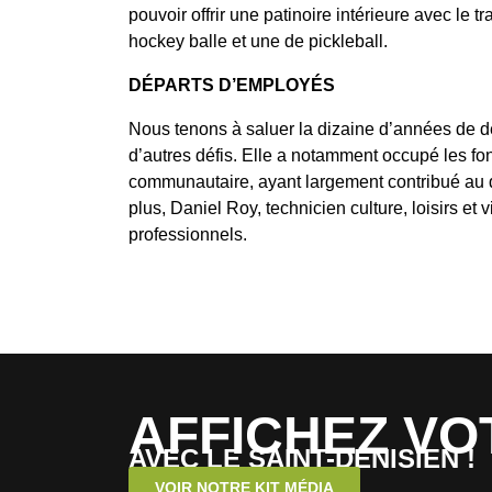
pouvoir offrir une patinoire intérieure avec le 
hockey balle et une de pickleball.
DÉPARTS D’EMPLOYÉS
Nous tenons à saluer la dizaine d’années de 
d’autres défis. Elle a notamment occupé les fonct
communautaire, ayant largement contribué au d
plus, Daniel Roy, technicien culture, loisirs et
professionnels.
AFFICHEZ VO
AVEC LE SAINT-DENISIEN !
VOIR NOTRE KIT MÉDIA