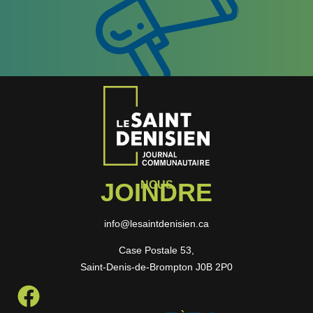
JOINDRE
NOUS
info@lesaintdenisien.ca
Case Postale 53,
Saint-Denis-de-Brompton J0B 2P0