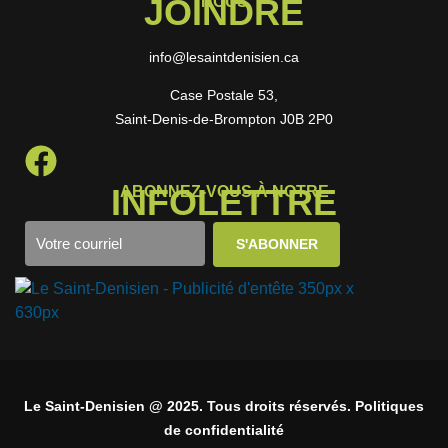
JOINDRE
NOUS
info@lesaintdenisien.ca
Case Postale 53,
Saint-Denis-de-Brompton J0B 2P0
INFOLETTRE
ABONNEZ-VOUS À NOTRE
Le Saint-Denisien @ 2025. Tous droits réservés. Politiques
de confidentialité