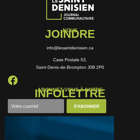
JOINDRE
NOUS
info@lesaintdenisien.ca
Case Postale 53,
Saint-Denis-de-Brompton J0B 2P0
INFOLETTRE
ABONNEZ-VOUS À NOTRE