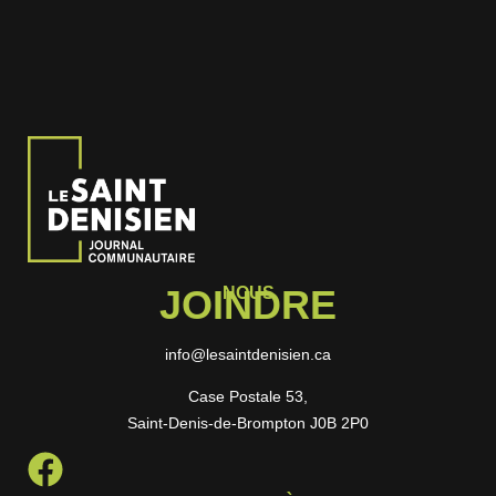
JOINDRE
NOUS
info@lesaintdenisien.ca
Case Postale 53,
Saint-Denis-de-Brompton J0B 2P0