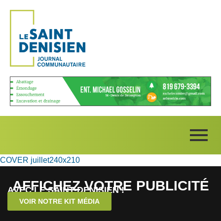
COVER juillet240x210
AFFICHEZ VOTRE PUBLICITÉ
AVEC LE SAINT-DENISIEN !
VOIR NOTRE KIT MÉDIA