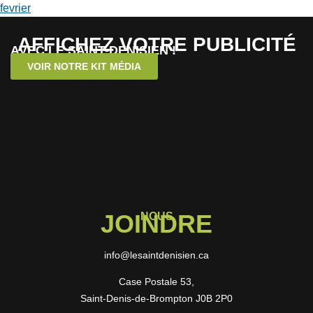
fevrier
AFFICHEZ VOTRE PUBLICITÉ
AVEC LE SAINT-DENISIEN !
VOIR NOTRE KIT MÉDIA
JOINDRE
NOUS
info@lesaintdenisien.ca
Case Postale 53,
Saint-Denis-de-Brompton J0B 2P0