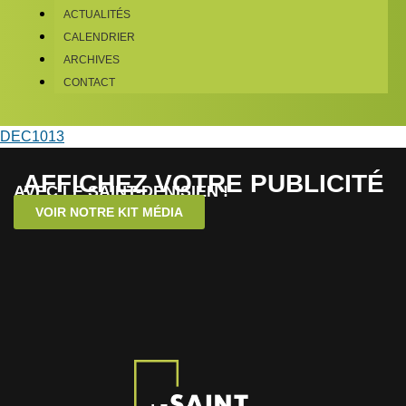
ACTUALITÉS
CALENDRIER
ARCHIVES
CONTACT
DEC1013
AFFICHEZ VOTRE PUBLICITÉ
AVEC LE SAINT-DENISIEN !
VOIR NOTRE KIT MÉDIA