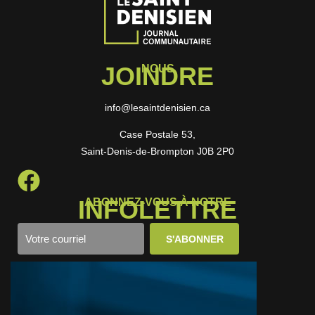
JOINDRE
NOUS
info@lesaintdenisien.ca
Case Postale 53,
Saint-Denis-de-Brompton J0B 2P0
INFOLETTRE
ABONNEZ-VOUS À NOTRE