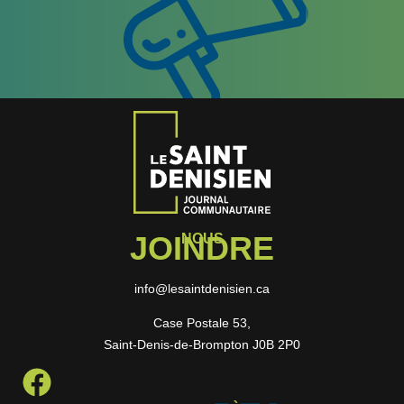
JOINDRE
NOUS
info@lesaintdenisien.ca
Case Postale 53,
Saint-Denis-de-Brompton J0B 2P0