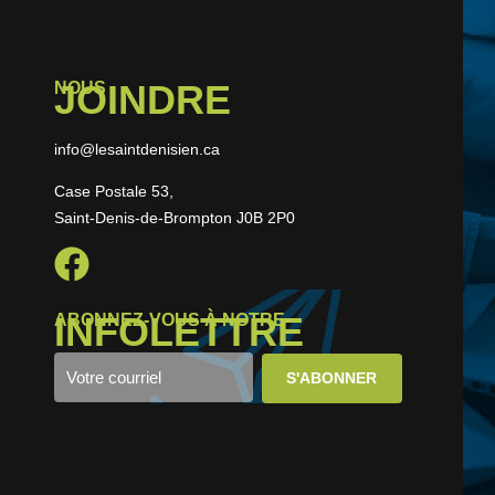
JOINDRE
NOUS
info@lesaintdenisien.ca
Case Postale 53,
Saint-Denis-de-Brompton J0B 2P0
INFOLETTRE
ABONNEZ-VOUS À NOTRE