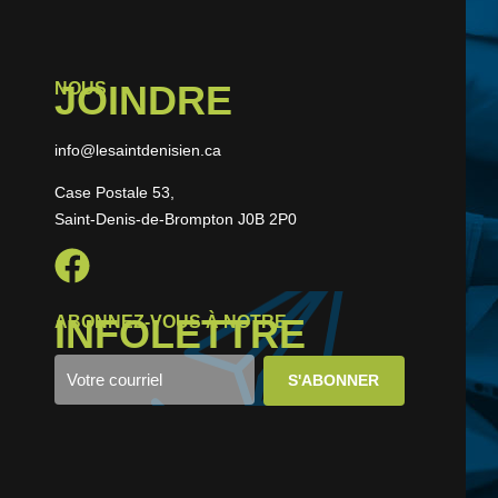
JOINDRE
NOUS
info@lesaintdenisien.ca
Case Postale 53,
Saint-Denis-de-Brompton J0B 2P0
INFOLETTRE
ABONNEZ-VOUS À NOTRE