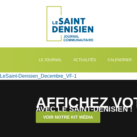
LE JOURNAL
ACTUALITÉS
CALENDRIER
LeSaint-Denisien_Decembre_VF-1
AFFICHEZ VO
AVEC LE SAINT-DENISIEN !
VOIR NOTRE KIT MÉDIA