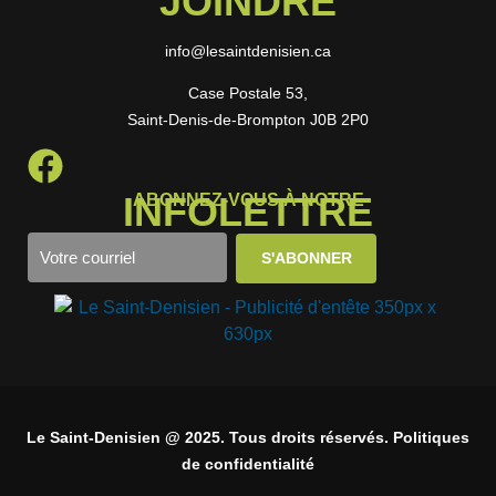
JOINDRE
info@lesaintdenisien.ca
Case Postale 53,
Saint-Denis-de-Brompton J0B 2P0
INFOLETTRE
ABONNEZ-VOUS À NOTRE
Le Saint-Denisien @ 2025. Tous droits réservés. Politiques
de confidentialité