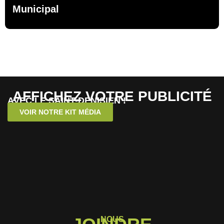
Municipal
AFFICHEZ VOTRE PUBLICITÉ
AVEC LE SAINT-DENISIEN !
VOIR NOTRE KIT MÉDIA
NOUS