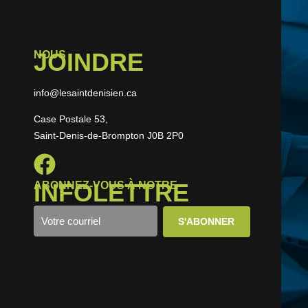
JOINDRE
NOUS
info@lesaintdenisien.ca
Case Postale 53,
Saint-Denis-de-Brompton J0B 2P0
INFOLETTRE
ABONNEZ-VOUS À NOTRE