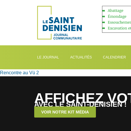
LE JOURNAL
ACTUALITÉS
CALENDRIER
Rencontre au Vü 2
AFFICHEZ VO
AVEC LE SAINT-DENISIEN !
VOIR NOTRE KIT MÉDIA