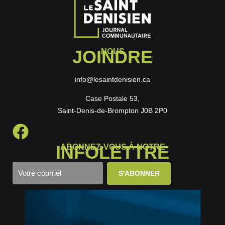
JOINDRE
NOUS
info@lesaintdenisien.ca
Case Postale 53,
Saint-Denis-de-Brompton J0B 2P0
INFOLETTRE
ABONNEZ-VOUS À NOTRE