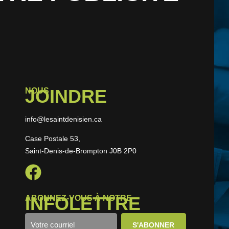
JOINDRE
NOUS
info@lesaintdenisien.ca
Case Postale 53,
Saint-Denis-de-Brompton J0B 2P0
INFOLETTRE
ABONNEZ-VOUS À NOTRE