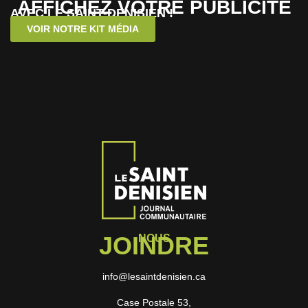
AFFICHEZ VOTRE PUBLICITÉ
AVEC LE SAINT-DENISIEN !
VOIR NOTRE KIT MÉDIA
JOINDRE
NOUS
info@lesaintdenisien.ca
Case Postale 53,