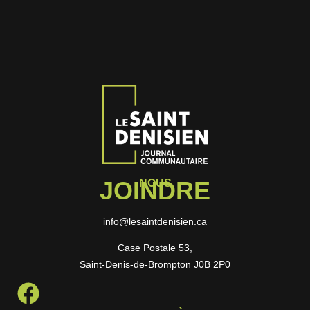
JOINDRE
NOUS
info@lesaintdenisien.ca
Case Postale 53,
Saint-Denis-de-Brompton J0B 2P0