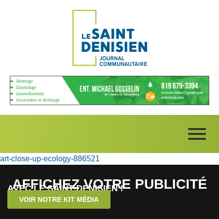
art-close-up-ecology-886521
AFFICHEZ VOTRE PUBLICITÉ
AVEC LE SAINT-DENISIEN !
VOIR NOTRE KIT MÉDIA