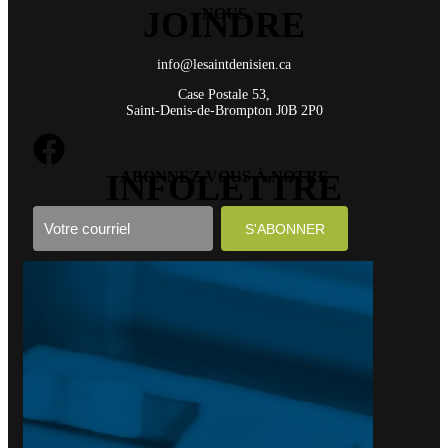
JOINDRE
NOUS
info@lesaintdenisien.ca
Case Postale 53,
Saint-Denis-de-Brompton J0B 2P0
INFOLETTRE
ABONNEZ-VOUS À NOTRE