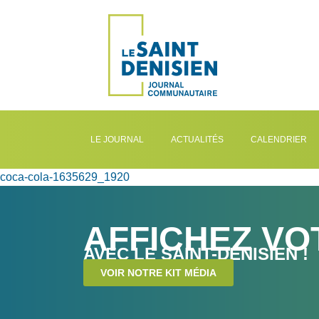
LE JOURNAL
ACTUALITÉS
CALENDRIER
coca-cola-1635629_1920
AFFICHEZ VO
AVEC LE SAINT-DENISIEN !
VOIR NOTRE KIT MÉDIA