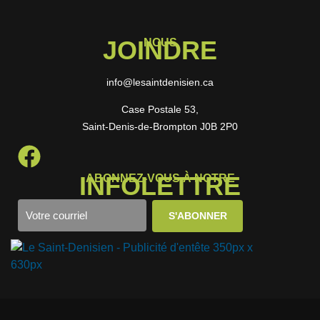
JOINDRE
NOUS
info@lesaintdenisien.ca
Case Postale 53,
Saint-Denis-de-Brompton J0B 2P0
INFOLETTRE
ABONNEZ-VOUS À NOTRE