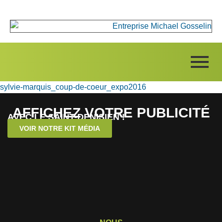
sylvie-marquis_coup-de-coeur_expo2016
AFFICHEZ VOTRE PUBLICITÉ
AVEC LE SAINT-DENISIEN !
VOIR NOTRE KIT MÉDIA