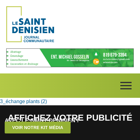
3_échange plants (2)
AFFICHEZ VOTRE PUBLICITÉ
AVEC LE SAINT-DENISIEN !
VOIR NOTRE KIT MÉDIA