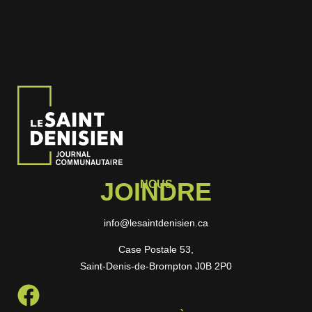
JOINDRE
NOUS
info@lesaintdenisien.ca
Case Postale 53,
Saint-Denis-de-Brompton J0B 2P0