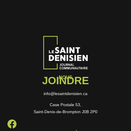
JOINDRE
NOUS
info@lesaintdenisien.ca
Case Postale 53,
Saint-Denis-de-Brompton J0B 2P0