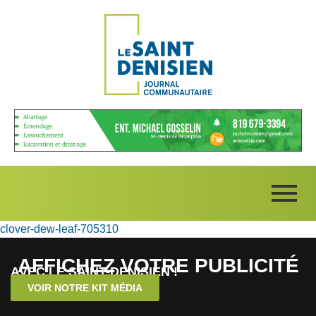
clover-dew-leaf-705310
AFFICHEZ VOTRE PUBLICITÉ
AVEC LE SAINT-DENISIEN !
VOIR NOTRE KIT MÉDIA