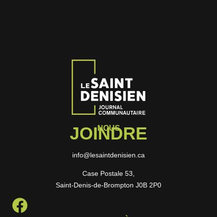
JOINDRE
NOUS
info@lesaintdenisien.ca
Case Postale 53,
Saint-Denis-de-Brompton J0B 2P0