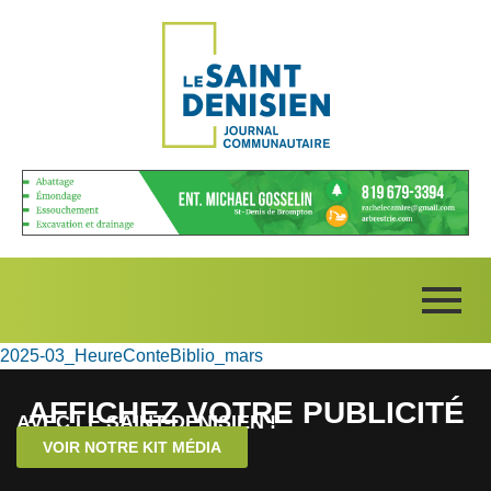
2025-03_HeureConteBiblio_mars
AFFICHEZ VOTRE PUBLICITÉ
AVEC LE SAINT-DENISIEN !
VOIR NOTRE KIT MÉDIA