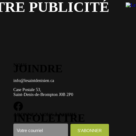
TRE PUBLICITÉ
NOUS
JOINDRE
info@lesaintdenisien.ca
Case Postale 53,
Saint-Denis-de-Brompton J0B 2P0
ABONNEZ-VOUS À NOTRE
INFOLETTRE