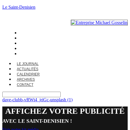
Le Saint-Denisien
LE JOURNAL
ACTUALITÉS
CALENDRIER
ARCHIVES
CONTACT
LE JOURNAL
ACTUALITÉS
CALENDRIER
ARCHIVES
CONTACT
dave-clubb-vRWt4_jriGc-unsplash (1)
AFFICHEZ VOTRE PUBLICITÉ
AVEC LE SAINT-DENISIEN !
Voir notre kit média