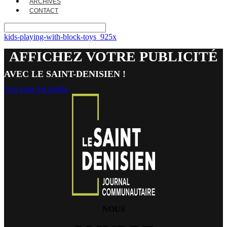
ARCHIVES
CONTACT
kids-playing-with-block-toys_925x
AFFICHEZ VOTRE PUBLICITÉ
AVEC LE SAINT-DENISIEN !
Voir notre kit média
NOUS