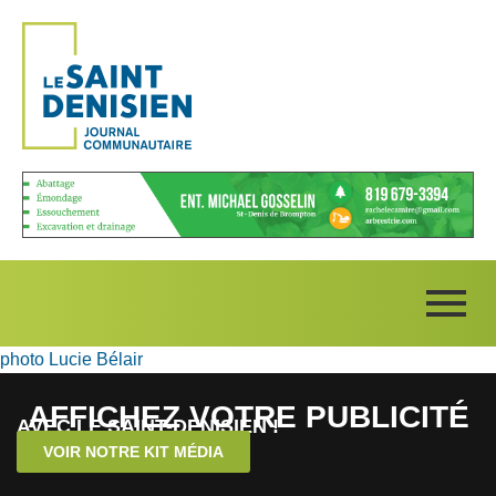
photo Lucie Bélair
AFFICHEZ VOTRE PUBLICITÉ
AVEC LE SAINT-DENISIEN !
VOIR NOTRE KIT MÉDIA