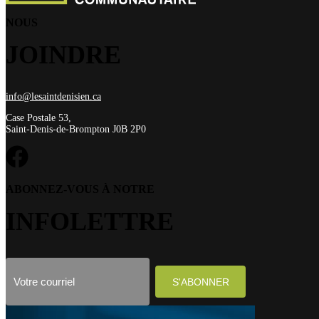
NOUS
JOINDRE
info@lesaintdenisien.ca
Case Postale 53,
Saint-Denis-de-Brompton J0B 2P0
ABONNEZ-VOUS À NOTRE
INFOLETTRE