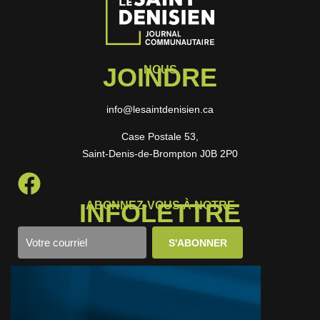
JOINDRE
NOUS
info@lesaintdenisien.ca
Case Postale 53,
Saint-Denis-de-Brompton J0B 2P0
INFOLETTRE
ABONNEZ-VOUS À NOTRE