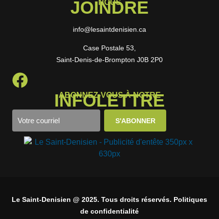
JOINDRE
NOUS
info@lesaintdenisien.ca
Case Postale 53,
Saint-Denis-de-Brompton J0B 2P0
INFOLETTRE
ABONNEZ-VOUS À NOTRE
Le Saint-Denisien @ 2025. Tous droits réservés. Politiques
de confidentialité