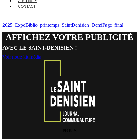
ARCHIVES
CONTACT
2025_ExpoBiblio_printemps_SaintDenisien_DemiPage_final
AFFICHEZ VOTRE PUBLICITÉ
AVEC LE SAINT-DENISIEN !
Voir notre kit média
NOUS