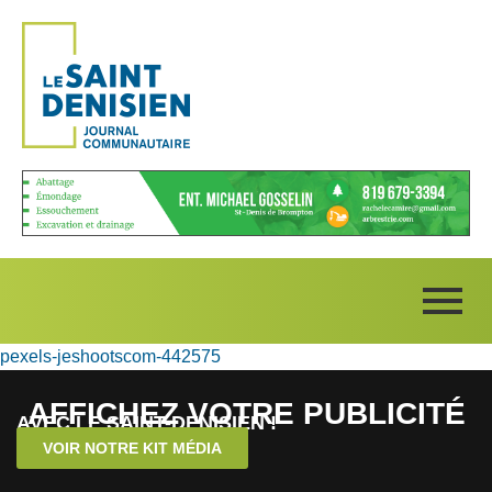
pexels-jeshootscom-442575
AFFICHEZ VOTRE PUBLICITÉ
AVEC LE SAINT-DENISIEN !
VOIR NOTRE KIT MÉDIA