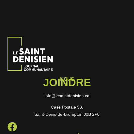
JOINDRE
NOUS
info@lesaintdenisien.ca
Case Postale 53,
Saint-Denis-de-Brompton J0B 2P0