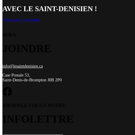
AVEC LE SAINT-DENISIEN !
Voir notre kit média
NOUS
JOINDRE
info@lesaintdenisien.ca
Case Postale 53,
Saint-Denis-de-Brompton J0B 2P0
ABONNEZ-VOUS À NOTRE
INFOLETTRE