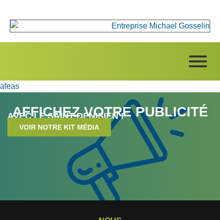
afeas
AFFICHEZ VOTRE PUBLICITÉ
AVEC LE SAINT-DENISIEN !
VOIR NOTRE KIT MÉDIA