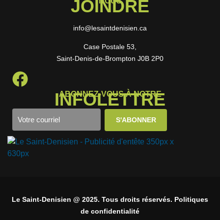
JOINDRE
NOUS
info@lesaintdenisien.ca
Case Postale 53,
Saint-Denis-de-Brompton J0B 2P0
INFOLETTRE
ABONNEZ-VOUS À NOTRE
Le Saint-Denisien @ 2025. Tous droits réservés. Politiques
de confidentialité