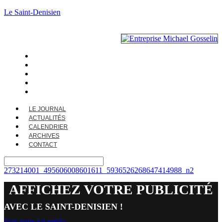
Le Saint-Denisien
LE JOURNAL
ACTUALITÉS
CALENDRIER
ARCHIVES
CONTACT
LE JOURNAL
ACTUALITÉS
CALENDRIER
ARCHIVES
CONTACT
273214001_495606008601611_5936526268647414988_n2
AFFICHEZ VOTRE PUBLICITÉ
AVEC LE SAINT-DENISIEN !
Voir notre kit média