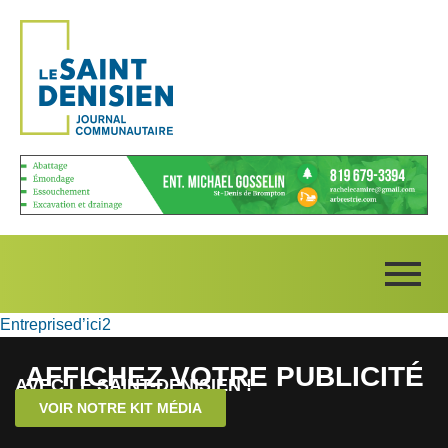
Entreprised’ici2
AFFICHEZ VOTRE PUBLICITÉ
AVEC LE SAINT-DENISIEN !
VOIR NOTRE KIT MÉDIA