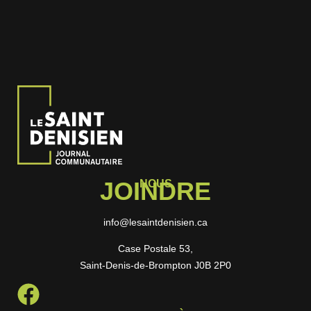
JOINDRE
NOUS
info@lesaintdenisien.ca
Case Postale 53,
Saint-Denis-de-Brompton J0B 2P0