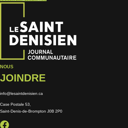
NOUS
JOINDRE
info@lesaintdenisien.ca
Case Postale 53,
Saint-Denis-de-Brompton J0B 2P0