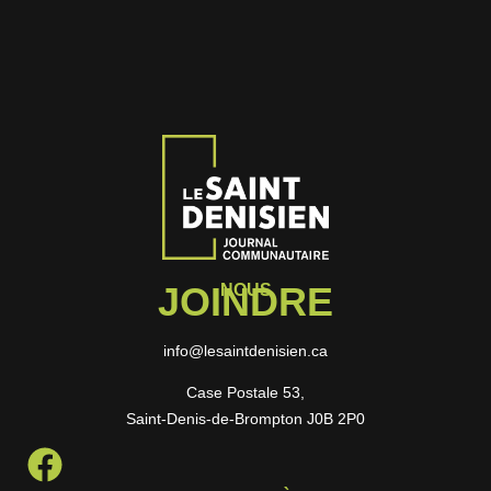
JOINDRE
NOUS
info@lesaintdenisien.ca
Case Postale 53,
Saint-Denis-de-Brompton J0B 2P0