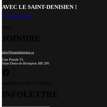
AVEC LE SAINT-DENISIEN !
Voir notre kit média
NOUS
JOINDRE
info@lesaintdenisien.ca
Case Postale 53,
Saint-Denis-de-Brompton J0B 2P0
ABONNEZ-VOUS À NOTRE
INFOLETTRE