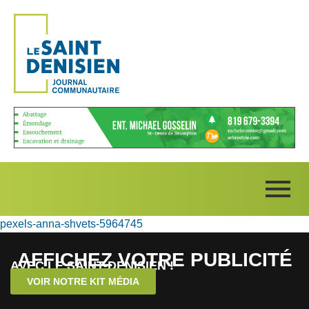
pexels-anna-shvets-5964745
AFFICHEZ VOTRE PUBLICITÉ
AVEC LE SAINT-DENISIEN !
VOIR NOTRE KIT MÉDIA