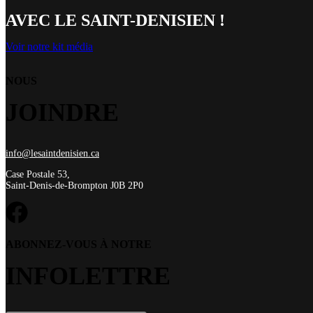
AVEC LE SAINT-DENISIEN !
Voir notre kit média
NOUS
JOINDRE
info@lesaintdenisien.ca
Case Postale 53,
Saint-Denis-de-Brompton J0B 2P0
ABONNEZ-VOUS À NOTRE
INFOLETTRE